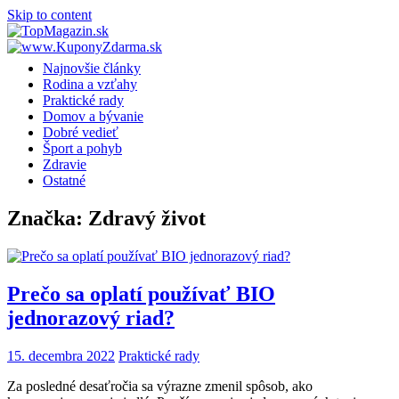
Skip to content
Najnovšie články
Rodina a vzťahy
Praktické rady
Domov a bývanie
Dobré vedieť
Šport a pohyb
Zdravie
Ostatné
Značka:
Zdravý život
Prečo sa oplatí používať BIO
jednorazový riad?
15. decembra 2022
Praktické rady
Za posledné desaťročia sa výrazne zmenil spôsob, ako