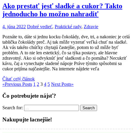
Ako prestať jesť sladké a cukor? Takto
jednoducho ho možno nahradiť
4. júna 2022
Dobré vedieť
,
Praktické rady
,
Zdravie
Poznáte to, dáte si jednu kocku čokolády, dve, tri, a nakoniec je celá
tablička čokolády preč. Aj tak môže vyzerať veľká chuť na sladké.
Ak vás takéto chúťky chytajú častejšie, potom to už môže byť
problém. A to nie len estetický, čo sa týka postavy, ale hlavne
zdravotný. Ako si odvyknúť jesť sladkosti a čo pomáha? Necukriť
kávu, čaj a vynechajte sladené nápoje Práve týmito spôsobmi sa
cukor prijíma najčastejšie. Na internete nájdete veľa
Čítať celý článok
«
Previous Posts
1
2
3
4
5
Next Posts
»
Čo potrebujete nájsť?
Search for:
Search
Nakupujte lacnejšie!