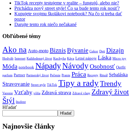
TikTok recepty testujeme v realite – fungujú, alebo nie?
Prichádza nový street style! Čo sa bude tento rok nosiť?
Kupujete svojmu školákovi notebook? Na čo si treba dať
pozor
Darujte tento rok niečo nečakané
Obľúbené témy
Ako na
Biznis
Bývanie
Dizajn
Auto-moto
Cukor
Deti
Láska
Letné nápoje
Hodváb
Internet
Každodenný život
Kuchyňa
Káva
Micro joy
Nápady
Návody
Móda
Osobnosť
notebook
Outfit
Práca
Sebaláska
Partner
parfum
Partnerský život
Pečenie
Pranie
Recepty
Rituál
Tipy a rady
Trendy
Stravovanie
Street style
TikTok
Zdravý život
Vzťahy
Zdravá strava
Varenie
vôňa
Zdravé vlasy
Štýl
študent
Hľadať
Hľadať
Najnovšie články