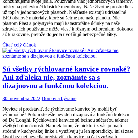
konzumujeme svoje jedlá. Používame viac jednorazových tanierov,
misky na polievku či klasické menuboxy. Naše životné prostredie sa
už topí v jednorazových plastoch. Našťastie existujú udržateľné
BIO obalové materiály, ktoré sú šetrné pre našu planétu. Nie
plastom Plast a polystyrén majú katastrofálne účinky na naše
zdravie. Ich používanie môže viesť k rôznym ochoreniam, dokonca
až k rakovine, pretože do jedla uvoľňujú nebezpečné látky.
Čítať celý článok
Sú všetky rýchlovarné kanvice rovnaké?
Ani zďaleka nie, zoznámte sa s
dizajnovou a funkčnou kolekciou.
30. novembra 2022
Domov a bývanie
Neviete si predstaviť, že rýchlovarné kanvice by mohli byť
výnimočné? Potom ste ešte nevideli dizajnovú a funkčnú kolekciu
od De’Longhi. Rýchlovarné kanvice sú bežnou súčasťou takmer
všetkých domácností. Napriek tomu, že niektorí z vás ju majú
strčenú v kuchynskej linke a využívajú ju len sporadicky, iní si zase
život bez nej nevedia predstaviť a kanvice na čaj využívajú