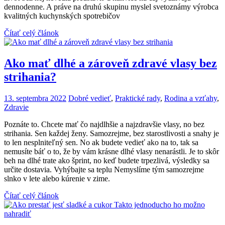
dennodenne. A práve na druhú skupinu myslel svetoznámy výrobca
kvalitných kuchynských spotrebičov
Čítať celý článok
Ako mať dlhé a zároveň zdravé vlasy bez
strihania?
13. septembra 2022
Dobré vedieť
,
Praktické rady
,
Rodina a vzťahy
,
Zdravie
Poznáte to. Chcete mať čo najdlhšie a najzdravšie vlasy, no bez
strihania. Sen každej ženy. Samozrejme, bez starostlivosti a snahy je
to len nesplniteľný sen. No ak budete vedieť ako na to, tak sa
nemusíte báť o to, že by vám krásne dlhé vlasy nenarástli. Je to skôr
beh na dlhé trate ako šprint, no keď budete trpezlivá, výsledky sa
určite dostavia. Vyhýbajte sa teplu Nemyslíme tým samozrejme
slnko v lete alebo kúrenie v zime.
Čítať celý článok