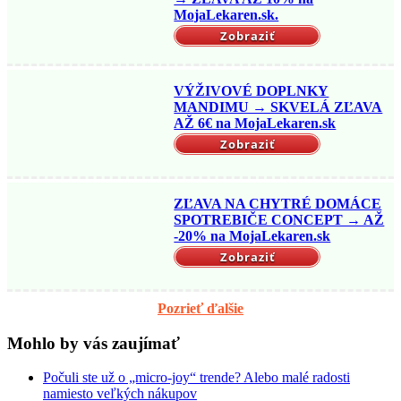
MojaLekaren.sk.
Zobraziť
VÝŽIVOVÉ DOPLNKY
MANDIMU → SKVELÁ ZĽAVA
AŽ 6€ na MojaLekaren.sk
Zobraziť
ZĽAVA NA CHYTRÉ DOMÁCE
SPOTREBIČE CONCEPT → AŽ
-20% na MojaLekaren.sk
Zobraziť
Pozrieť ďalšie
Mohlo by vás zaujímať
Počuli ste už o „micro-joy“ trende? Alebo malé radosti
namiesto veľkých nákupov