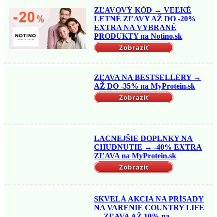
ZĽAVOVÝ KÓD → VEĽKÉ
LETNÉ ZĽAVY AŽ DO -20%
EXTRA NA VYBRANÉ
PRODUKTY na Notino.sk
Zobraziť
ZĽAVA NA BESTSELLERY →
AŽ DO -35% na MyProtein.sk
Zobraziť
LACNEJŠIE DOPLNKY NA
CHUDNUTIE → -40% EXTRA
ZĽAVA na MyProtein.sk
Zobraziť
SKVELÁ AKCIA NA PRÍSADY
NA VARENIE COUNTRY LIFE
→ ZĽAVA AŽ 10% na