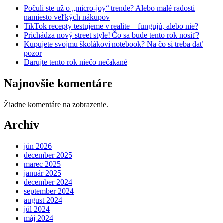
Počuli ste už o „micro-joy“ trende? Alebo malé radosti
namiesto veľkých nákupov
TikTok recepty testujeme v realite – fungujú, alebo nie?
Prichádza nový street style! Čo sa bude tento rok nosiť?
Kupujete svojmu školákovi notebook? Na čo si treba dať
pozor
Darujte tento rok niečo nečakané
Najnovšie komentáre
Žiadne komentáre na zobrazenie.
Archív
jún 2026
december 2025
marec 2025
január 2025
december 2024
september 2024
august 2024
júl 2024
máj 2024