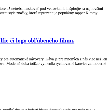
toré už netreba maskovať pod vetrovkami. Inšpirujte sa najnovšími
 street style značky, ktorú reprezentuje populárny rapper Kimmy
lfie či logo obľúbeného filmu.
iky pre automatické kávovary. Káva je pre mnohých z nás viac než len
domova. Moderná doba totižto vymenila rýchlovarné kanvice za moderné
predísť únave a bolesti hlavy, dostatok vody pre naše telo je