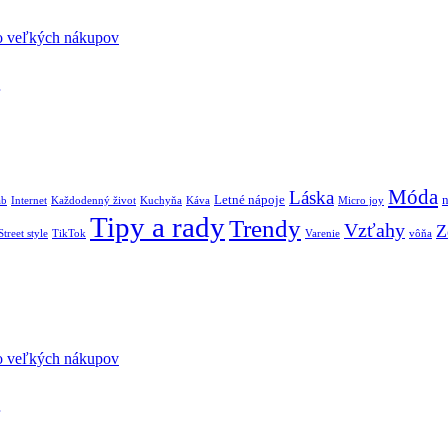
sto veľkých nákupov
Móda
Láska
Letné nápoje
áb
Internet
Každodenný život
Kuchyňa
Káva
Micro joy
Tipy a rady
Trendy
Vzťahy
Z
Street style
TikTok
Varenie
vôňa
sto veľkých nákupov