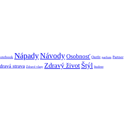
Nápady
Návody
Osobnosť
notebook
Outfit
Partner
parfum
Štýl
Zdravý život
dravá strava
Zdravé vlasy
študent