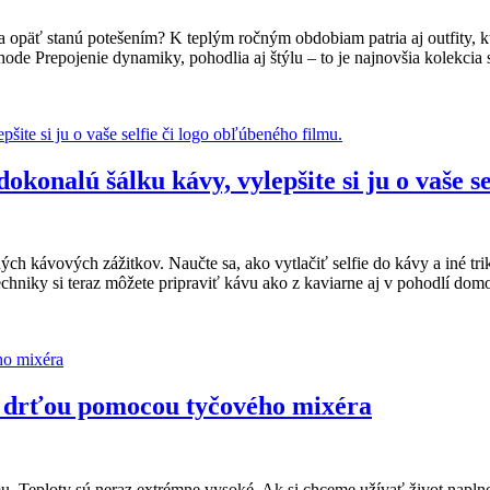
a opäť stanú potešením? K teplým ročným obdobiam patria aj outfity, k
hode Prepojenie dynamiky, pohodlia aj štýlu – to je najnovšia kolekcia
onalú šálku kávy, vylepšite si ju o vaše se
ch kávových zážitkov. Naučte sa, ako vytlačiť selfie do kávy a iné tr
 techniky si teraz môžete pripraviť kávu ako z kaviarne aj v pohodlí 
u drťou pomocou tyčového mixéra
. Teploty sú neraz extrémne vysoké. Ak si chceme užívať život naplno, 