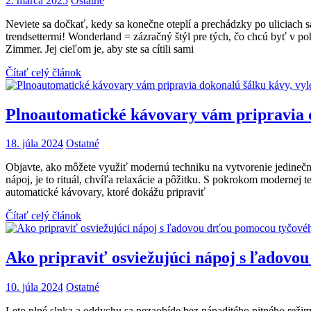
2. marca 2025
Ostatné
Neviete sa dočkať, kedy sa konečne oteplí a prechádzky po uliciach s
trendsettermi! Wonderland = zázračný štýl pre tých, čo chcú byť v po
Zimmer. Jej cieľom je, aby ste sa cítili sami
Čítať celý článok
Plnoautomatické kávovary vám pripravia dok
18. júla 2024
Ostatné
Objavte, ako môžete využiť modernú techniku na vytvorenie jedinečný
nápoj, je to rituál, chvíľa relaxácie a pôžitku. S pokrokom modernej
automatické kávovary, ktoré dokážu pripraviť
Čítať celý článok
Ako pripraviť osviežujúci nápoj s ľadovo
10. júla 2024
Ostatné
Leto plné slnka a oddychu sa nezaobíde bez nápaditého pitného režimu