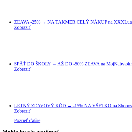
ZĽAVA -25% → NA TAKMER CELÝ NÁKUP na XXXLutz
Zobraziť
SPÄŤ DO ŠKOLY → AŽ DO -50% ZĽAVA na MojNabytok.
Zobraziť
LETNÝ ZĽAVOVÝ KÓD → -15% NA VŠETKO na Shooos
Zobraziť
Pozrieť ďalšie
Mohlo by vás zaujímať