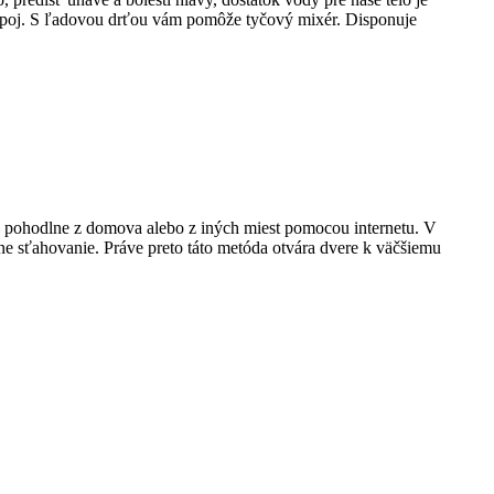
 nápoj. S ľadovou drťou vám pomôže tyčový mixér. Disponuje
pohodlne z domova alebo z iných miest pomocou internetu. V
lne sťahovanie. Práve preto táto metóda otvára dvere k väčšiemu