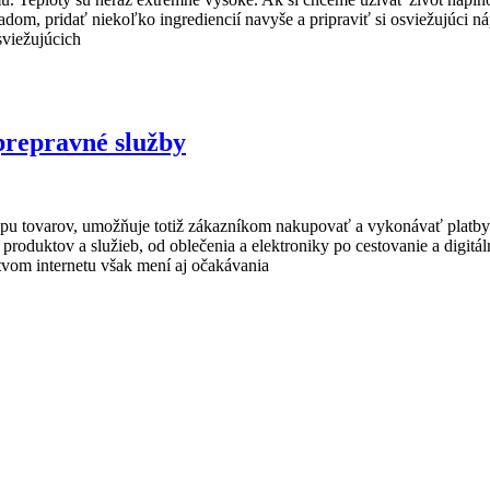
adom, pridať niekoľko ingrediencií navyše a pripraviť si osviežujúci
sviežujúcich
prepravné služby
 tovarov, umožňuje totiž zákazníkom nakupovať a vykonávať platby 
roduktov a služieb, od oblečenia a elektroniky po cestovanie a digitá
tvom internetu však mení aj očakávania