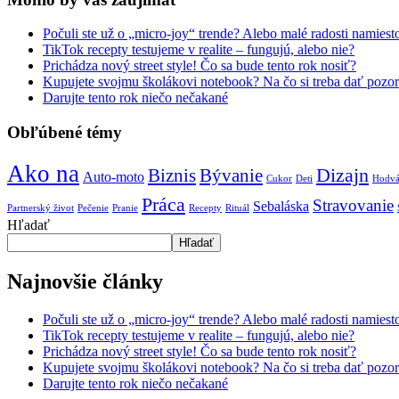
Počuli ste už o „micro-joy“ trende? Alebo malé radosti namie
TikTok recepty testujeme v realite – fungujú, alebo nie?
Prichádza nový street style! Čo sa bude tento rok nosiť?
Kupujete svojmu školákovi notebook? Na čo si treba dať pozor
Darujte tento rok niečo nečakané
Obľúbené témy
Ako na
Biznis
Bývanie
Dizajn
Auto-moto
Cukor
Deti
Hodv
Práca
Stravovanie
Sebaláska
Partnerský život
Pečenie
Pranie
Recepty
Rituál
Hľadať
Hľadať
Najnovšie články
Počuli ste už o „micro-joy“ trende? Alebo malé radosti namie
TikTok recepty testujeme v realite – fungujú, alebo nie?
Prichádza nový street style! Čo sa bude tento rok nosiť?
Kupujete svojmu školákovi notebook? Na čo si treba dať pozor
Darujte tento rok niečo nečakané