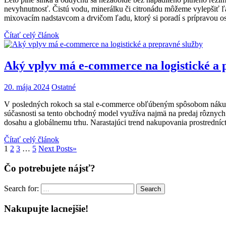
nevyhnutnosť. Čistú vodu, minerálku či citronádu môžeme vylepšiť ľ
mixovacím nadstavcom a drvičom ľadu, ktorý si poradí s prípravou o
Čítať celý článok
Aký vplyv má e-commerce na logistické a 
20. mája 2024
Ostatné
V posledných rokoch sa stal e-commerce obľúbeným spôsobom nákupu
súčasnosti sa tento obchodný model využíva najmä na predaj rôznych p
dosahu a globálnemu trhu. Narastajúci trend nakupovania prostredníc
Čítať celý článok
1
2
3
…
5
Next Posts
»
Čo potrebujete nájsť?
Search for:
Search
Nakupujte lacnejšie!