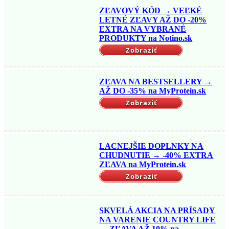
ZĽAVOVÝ KÓD → VEĽKÉ
LETNÉ ZĽAVY AŽ DO -20%
EXTRA NA VYBRANÉ
PRODUKTY na Notino.sk
Zobraziť
ZĽAVA NA BESTSELLERY →
AŽ DO -35% na MyProtein.sk
Zobraziť
LACNEJŠIE DOPLNKY NA
CHUDNUTIE → -40% EXTRA
ZĽAVA na MyProtein.sk
Zobraziť
SKVELÁ AKCIA NA PRÍSADY
NA VARENIE COUNTRY LIFE
→ ZĽAVA AŽ 10% na