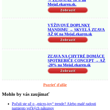
MojaLekaren.sk.
Zobraziť
VÝŽIVOVÉ DOPLNKY
MANDIMU → SKVELÁ ZĽAVA
AŽ 6€ na MojaLekaren.sk
Zobraziť
ZĽAVA NA CHYTRÉ DOMÁCE
SPOTREBIČE CONCEPT → AŽ
-20% na MojaLekaren.sk
Zobraziť
Pozrieť ďalšie
Mohlo by vás zaujímať
Počuli ste už o „micro-joy“ trende? Alebo malé radosti
namiesto veľkých nákupov