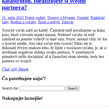
katastrofou. Idealizujete si svojho
partnera?
21. mája 2022
Dobré vedieť
,
Domov a bývanie
,
Ostatné
,
Praktické
rady
,
Rodina a vzťahy
,
Šport a pohyb
,
Zdravie
Toxický vzťah zažil asi každý. Častokrát totiž považujeme za lásku
puto, ktoré vytvorila nejaká trauma. Niektoré vzťahy sú totiž
založené na potrebe vyliečiť si staré rany. Pozor, nemusí vždy ísť iba
o fyzické násilie. Ako taký vzťah teda vyzerá? Nikto nie je
dokonalý Prvým znakom toho, že žijete v toxickom vzťahu, je, ak si
nevšímate negatívne stránky svojho partnera. V extrémnych
prípadoch môže dochádzať až k čiastočnej strate identity, kedy bez
partnera vo svojich
Čítať celý článok
Čo potrebujete nájsť?
Search for:
Search
Nakupujte lacnejšie!