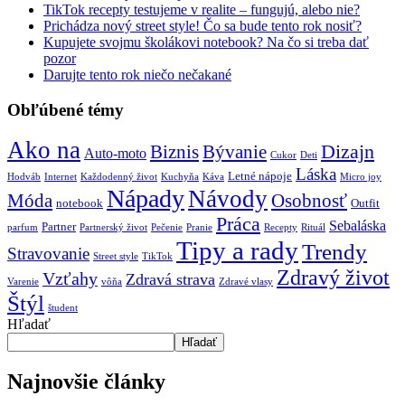
TikTok recepty testujeme v realite – fungujú, alebo nie?
Prichádza nový street style! Čo sa bude tento rok nosiť?
Kupujete svojmu školákovi notebook? Na čo si treba dať
pozor
Darujte tento rok niečo nečakané
Obľúbené témy
Ako na
Biznis
Bývanie
Dizajn
Auto-moto
Cukor
Deti
Láska
Letné nápoje
Hodváb
Internet
Každodenný život
Kuchyňa
Káva
Micro joy
Nápady
Návody
Móda
Osobnosť
notebook
Outfit
Práca
Sebaláska
Partner
parfum
Partnerský život
Pečenie
Pranie
Recepty
Rituál
Tipy a rady
Trendy
Stravovanie
Street style
TikTok
Zdravý život
Vzťahy
Zdravá strava
Varenie
vôňa
Zdravé vlasy
Štýl
študent
Hľadať
Hľadať
Najnovšie články