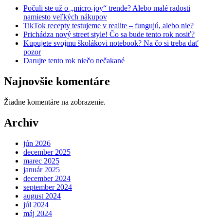
Počuli ste už o „micro-joy“ trende? Alebo malé radosti
namiesto veľkých nákupov
TikTok recepty testujeme v realite – fungujú, alebo nie?
Prichádza nový street style! Čo sa bude tento rok nosiť?
Kupujete svojmu školákovi notebook? Na čo si treba dať
pozor
Darujte tento rok niečo nečakané
Najnovšie komentáre
Žiadne komentáre na zobrazenie.
Archív
jún 2026
december 2025
marec 2025
január 2025
december 2024
september 2024
august 2024
júl 2024
máj 2024