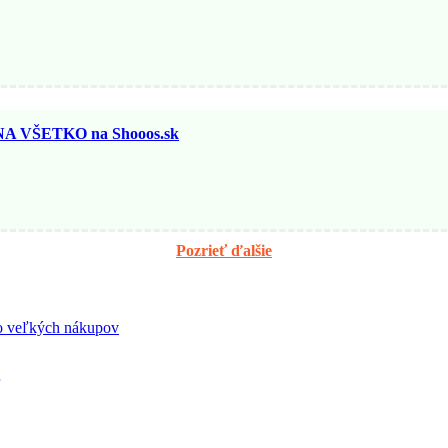
 VŠETKO na Shooos.sk
Pozrieť ďalšie
sto veľkých nákupov