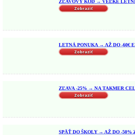
ZĽAVOVÝ KÓD → VEĽKÉ LETNÉ 
Zobraziť
LETNÁ PONUKA → AŽ DO -60€ EX
Zobraziť
ZĽAVA -25% → NA TAKMER CELÝ
Zobraziť
SPÄŤ DO ŠKOLY → AŽ DO -50% Z