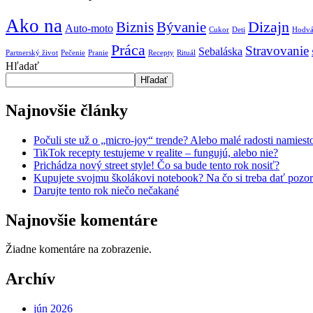
Ako na
Biznis
Bývanie
Dizajn
Auto-moto
Cukor
Deti
Hodv
Práca
Stravovanie
Sebaláska
Partnerský život
Pečenie
Pranie
Recepty
Rituál
Hľadať
Hľadať
Najnovšie články
Počuli ste už o „micro-joy“ trende? Alebo malé radosti namie
TikTok recepty testujeme v realite – fungujú, alebo nie?
Prichádza nový street style! Čo sa bude tento rok nosiť?
Kupujete svojmu školákovi notebook? Na čo si treba dať pozor
Darujte tento rok niečo nečakané
Najnovšie komentáre
Žiadne komentáre na zobrazenie.
Archív
jún 2026