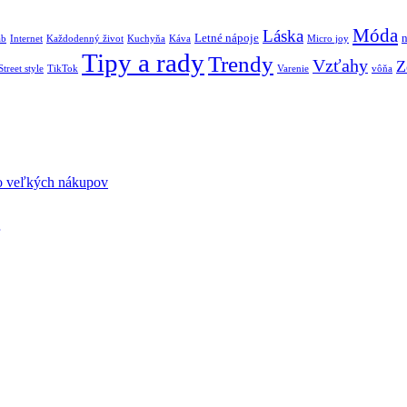
Móda
Láska
Letné nápoje
áb
Internet
Každodenný život
Kuchyňa
Káva
Micro joy
Tipy a rady
Trendy
Vzťahy
Z
Street style
TikTok
Varenie
vôňa
sto veľkých nákupov