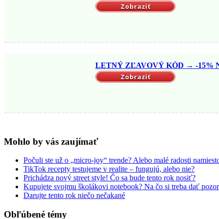
Zobraziť
LETNÝ ZĽAVOVÝ KÓD → -15% NA
Zobraziť
Mohlo by vás zaujímať
Počuli ste už o „micro-joy“ trende? Alebo malé radosti namie
TikTok recepty testujeme v realite – fungujú, alebo nie?
Prichádza nový street style! Čo sa bude tento rok nosiť?
Kupujete svojmu školákovi notebook? Na čo si treba dať pozor
Darujte tento rok niečo nečakané
Obľúbené témy