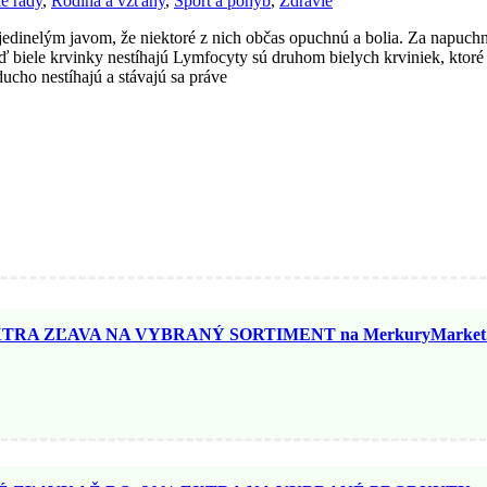
ké rady
,
Rodina a vzťahy
,
Šport a pohyb
,
Zdravie
ojedinelým javom, že niektoré z nich občas opuchnú a bolia. Za napuch
biele krvinky nestíhajú Lymfocyty sú druhom bielych krviniek, ktoré t
ucho nestíhajú a stávajú sa práve
TRA ZĽAVA NA VYBRANÝ SORTIMENT na MerkuryMarket.