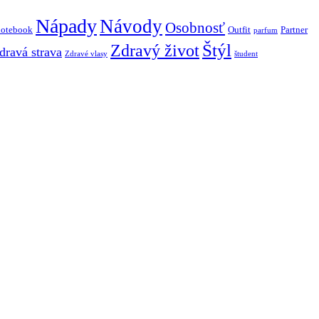
Nápady
Návody
Osobnosť
notebook
Outfit
Partner
parfum
Štýl
Zdravý život
dravá strava
Zdravé vlasy
študent