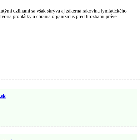
nutými uzlinami sa však skrýva aj zákerná rakovina lymfatického
voria protilátky a chránia organizmus pred hrozbami práve
sk