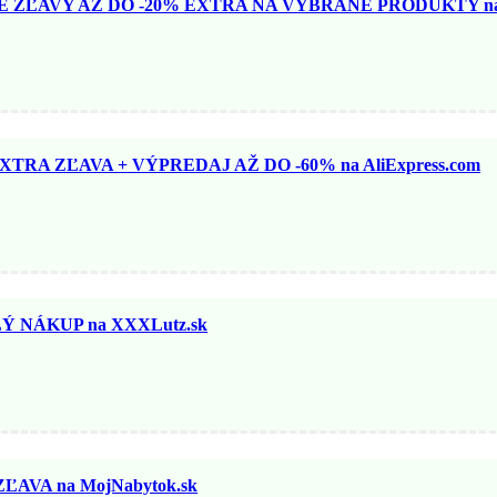
ZĽAVY AŽ DO -20% EXTRA NA VYBRANÉ PRODUKTY na N
TRA ZĽAVA + VÝPREDAJ AŽ DO -60% na AliExpress.com
 NÁKUP na XXXLutz.sk
ĽAVA na MojNabytok.sk