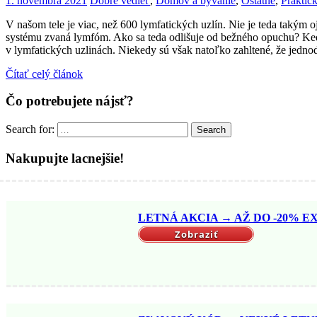
1. novembra 2021
Dobré vedieť
,
Domov a bývanie
,
Ostatné
,
Praktic
V našom tele je viac, než 600 lymfatických uzlín. Nie je teda takým 
systému zvaná lymfóm. Ako sa teda odlišuje od bežného opuchu? Keď 
v lymfatických uzlinách. Niekedy sú však natoľko zahltené, že jednod
Čítať celý článok
Čo potrebujete nájsť?
Search for:
Search
Nakupujte lacnejšie!
LETNÁ AKCIA → AŽ DO -20% EX
Zobraziť