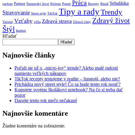
Práca
Sebaláska
Partner
parfum
Partnerský život
Pečenie
Pranie
Recepty
Rituál
Tipy a rady
Trendy
Stravovanie
Street style
TikTok
Zdravý život
Vzťahy
Zdravá strava
Varenie
vôňa
Zdravé vlasy
Štýl
študent
Hľadať
Hľadať
Najnovšie články
Počuli ste už o „micro-joy“ trende? Alebo malé radosti
namiesto veľkých nákupov
TikTok recepty testujeme v realite – fungujú, alebo nie?
Prichádza nový street style! Čo sa bude tento rok nosiť?
Kupujete svojmu školákovi notebook? Na čo si treba dať
pozor
Darujte tento rok niečo nečakané
Najnovšie komentáre
Žiadne komentáre na zobrazenie.