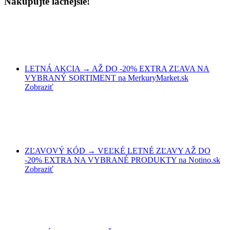
Nakupujte lacnejšie!
LETNÁ AKCIA → AŽ DO -20% EXTRA ZĽAVA NA
VYBRANÝ SORTIMENT na MerkuryMarket.sk
Zobraziť
ZĽAVOVÝ KÓD → VEĽKÉ LETNÉ ZĽAVY AŽ DO
-20% EXTRA NA VYBRANÉ PRODUKTY na Notino.sk
Zobraziť