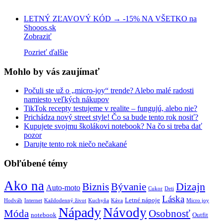
LETNÝ ZĽAVOVÝ KÓD → -15% NA VŠETKO na
Shooos.sk
Zobraziť
Pozrieť ďalšie
Mohlo by vás zaujímať
Počuli ste už o „micro-joy“ trende? Alebo malé radosti
namiesto veľkých nákupov
TikTok recepty testujeme v realite – fungujú, alebo nie?
Prichádza nový street style! Čo sa bude tento rok nosiť?
Kupujete svojmu školákovi notebook? Na čo si treba dať
pozor
Darujte tento rok niečo nečakané
Obľúbené témy
Ako na
Biznis
Bývanie
Dizajn
Auto-moto
Cukor
Deti
Láska
Letné nápoje
Hodváb
Internet
Každodenný život
Kuchyňa
Káva
Micro joy
Nápady
Návody
Móda
Osobnosť
notebook
Outfit