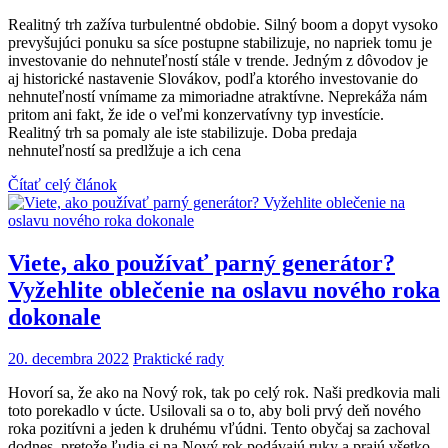
Realitný trh zažíva turbulentné obdobie. Silný boom a dopyt vysoko
prevyšujúci ponuku sa síce postupne stabilizuje, no napriek tomu je
investovanie do nehnuteľností stále v trende. Jedným z dôvodov je
aj historické nastavenie Slovákov, podľa ktorého investovanie do
nehnuteľností vnímame za mimoriadne atraktívne. Neprekáža nám
pritom ani fakt, že ide o veľmi konzervatívny typ investície.
Realitný trh sa pomaly ale iste stabilizuje. Doba predaja
nehnuteľností sa predlžuje a ich cena
Čítať celý článok
Viete, ako používať parný generátor?
Vyžehlite oblečenie na oslavu nového roka
dokonale
20. decembra 2022
Praktické rady
Hovorí sa, že ako na Nový rok, tak po celý rok. Naši predkovia mali
toto porekadlo v úcte. Usilovali sa o to, aby boli prvý deň nového
roka pozitívni a jeden k druhému vľúdni. Tento obyčaj sa zachoval
dodnes, pretože ľudia si na Nový rok podávajú ruky a prajú všetko