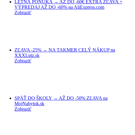
LETNÁ PONUKA → AŽ DO -60€ EXTRA ZĽAVA +
VÝPREDAJ AŽ DO -60% na AliExpress.com
Zobraziť
ZĽAVA -25% → NA TAKMER CELÝ NÁKUP na
XXXLutz.sk
Zobraziť
SPÄŤ DO ŠKOLY → AŽ DO -50% ZĽAVA na
MojNabytok.sk
Zobraziť