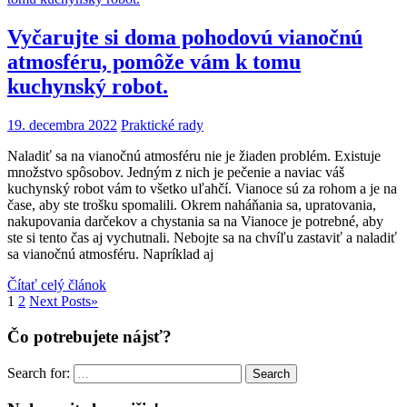
Vyčarujte si doma pohodovú vianočnú
atmosféru, pomôže vám k tomu
kuchynský robot.
19. decembra 2022
Praktické rady
Naladiť sa na vianočnú atmosféru nie je žiaden problém. Existuje
množstvo spôsobov. Jedným z nich je pečenie a naviac váš
kuchynský robot vám to všetko uľahčí. Vianoce sú za rohom a je na
čase, aby ste trošku spomalili. Okrem naháňania sa, upratovania,
nakupovania darčekov a chystania sa na Vianoce je potrebné, aby
ste si tento čas aj vychutnali. Nebojte sa na chvíľu zastaviť a naladiť
sa vianočnú atmosféru. Napríklad aj
Čítať celý článok
1
2
Next Posts
»
Čo potrebujete nájsť?
Search for:
Search