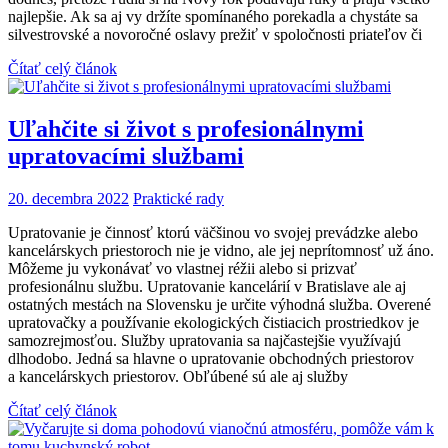
najlepšie. Ak sa aj vy držíte spomínaného porekadla a chystáte sa
silvestrovské a novoročné oslavy prežiť v spoločnosti priateľov či
Čítať celý článok
Uľahčite si život s profesionálnymi
upratovacími službami
20. decembra 2022
Praktické rady
Upratovanie je činnosť ktorú väčšinou vo svojej prevádzke alebo
kancelárskych priestoroch nie je vidno, ale jej neprítomnosť už áno.
Môžeme ju vykonávať vo vlastnej réžii alebo si prizvať
profesionálnu službu. Upratovanie kancelárií v Bratislave ale aj
ostatných mestách na Slovensku je určite výhodná služba. Overené
upratovačky a používanie ekologických čistiacich prostriedkov je
samozrejmosťou. Služby upratovania sa najčastejšie využívajú
dlhodobo. Jedná sa hlavne o upratovanie obchodných priestorov
a kancelárskych priestorov. Obľúbené sú ale aj služby
Čítať celý článok