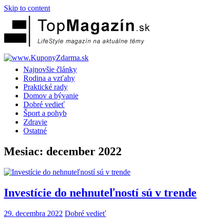
Skip to content
Najnovšie články
Rodina a vzťahy
Praktické rady
Domov a bývanie
Dobré vedieť
Šport a pohyb
Zdravie
Ostatné
Mesiac:
december 2022
Investície do nehnuteľností sú v trende
29. decembra 2022
Dobré vedieť