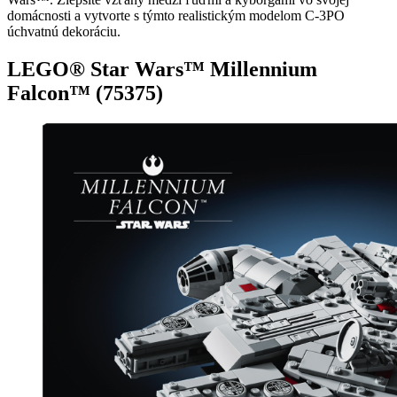
domácnosti a vytvorte s týmto realistickým modelom C-3PO
úchvatnú dekoráciu.
LEGO® Star Wars™ Millennium
Falcon™ (75375)