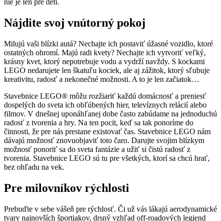
nie je len pre deti.
Nájdite svoj vnútorný pokoj
Milujú vaši blízki autá? Nechajte ich postaviť úžasné vozidlo, ktoré
ostatných ohromí. Majú radi kvety? Nechajte ich vytvoriť veľký,
krásny kvet, ktorý nepotrebuje vodu a vydrží navždy. S kockami
LEGO nedarujete len škatuľu kociek, ale aj zážitok, ktorý sľubuje
kreativitu, radosť a nekonečné možnosti. A to je len začiatok…
Stavebnice LEGO® môžu rozžiariť každú domácnosť a preniesť
dospelých do sveta ich obľúbených hier, televíznych relácií alebo
filmov. V dnešnej uponáhľanej dobe často zabúdame na jednoduchú
radosť z tvorenia a hry. Na ten pocit, keď sa tak ponoríme do
činnosti, že pre nás prestane existovať čas. Stavebnice LEGO nám
dávajú možnosť znovuobjaviť toto čaro. Darujte svojim blízkym
možnosť ponoriť sa do sveta fantázie a užiť si čistú radosť z
tvorenia. Stavebnice LEGO sú tu pre všetkých, ktorí sa chcú hrať,
bez ohľadu na vek.
Pre milovníkov rýchlosti
Prebuďte v sebe vášeň pre rýchlosť. Či už vás lákajú aerodynamické
tvary najnovších športiakov, drsný vzhľad off-roadových legiend