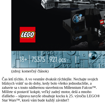
(zdroj: komerčný článok)
Čas letí rýchlo. A vo vesmíre dvakrát rýchlejšie. Nechajte svojich
blízkych vrátiť sa do doby, kedy bolo všetko jednoduchšie, a
zabavte sa s touto nádhernou stavebnicou Millennium Falcon™.
Môžete si postaviť kokpit, veľký zadný motor, delá a mnoho
ďalšieho – súprava navyše obsahuje kocku k 25. výročiu LEGO®
Star Wars™, ktorú vám bude každý závidieť!