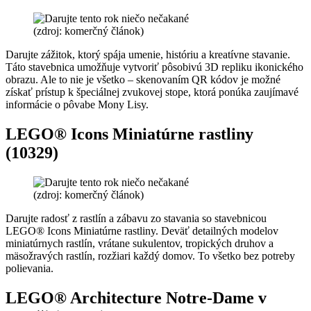
(zdroj: komerčný článok)
Darujte zážitok, ktorý spája umenie, históriu a kreatívne stavanie.
Táto stavebnica umožňuje vytvoriť pôsobivú 3D repliku ikonického
obrazu. Ale to nie je všetko – skenovaním QR kódov je možné
získať prístup k špeciálnej zvukovej stope, ktorá ponúka zaujímavé
informácie o pôvabe Mony Lisy.
LEGO® Icons Miniatúrne rastliny
(10329)
(zdroj: komerčný článok)
Darujte radosť z rastlín a zábavu zo stavania so stavebnicou
LEGO® Icons Miniatúrne rastliny. Deväť detailných modelov
miniatúrnych rastlín, vrátane sukulentov, tropických druhov a
mäsožravých rastlín, rozžiari každý domov. To všetko bez potreby
polievania.
LEGO® Architecture Notre-Dame v