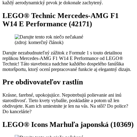
každý aerodynamický prvok je dokonale zachytený.
LEGO® Technic Mercedes-AMG F1
W14 E Performance (42171)
(zdroj: komerčný článok)
Darujte nezabudnuteľný zážitok z Formule 1 s touto detailnou
replikou Mercedes-AMG F1 W14 E Performance od LEGO®
Technic! Táto stavebnica nadchne každého dospelého fanúšika
motoršportu, ktorý ocení prepracované funkcie aj elegantný dizajn.
Pre obdivovateľov rastlín
Krásne, farebné, upokojujúce. Nepotrebujú polievanie ani inú
starostlivosť. Tieto kvety vybalíte, poskladáte a potom už len
obdivujete. Kam ich umiestnite je len na vás. Na stôl? Do police?
Do kancelárie?
LEGO® Icons Marhuľa japonská (10369)