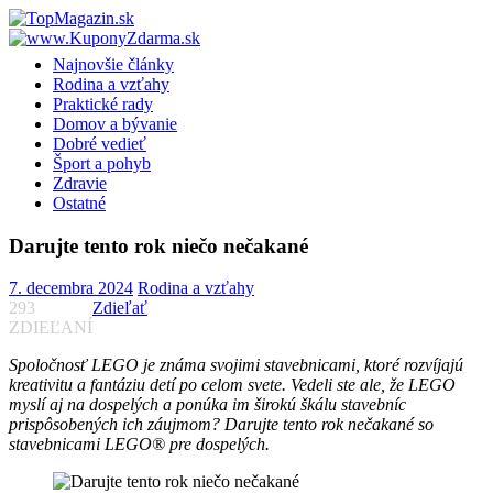
Skip
to
content
Najnovšie články
Rodina a vzťahy
Praktické rady
Domov a bývanie
Dobré vedieť
Šport a pohyb
Zdravie
Ostatné
Darujte tento rok niečo nečakané
7. decembra 2024
Rodina a vzťahy
293
Zdieľať
ZDIEĽANÍ
Spoločnosť LEGO je známa svojimi stavebnicami, ktoré rozvíjajú
kreativitu a fantáziu detí po celom svete. Vedeli ste ale, že LEGO
myslí aj na dospelých a ponúka im širokú škálu stavebníc
prispôsobených ich záujmom? Darujte tento rok nečakané so
stavebnicami LEGO® pre dospelých.