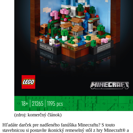
(zdroj: komerčný článok)
Hľadáte darček pre nadšeného fanúšika Minecraftu? S touto
stavebnicou si postavíte ikonický remeselný stôl z hry Minecraft® a