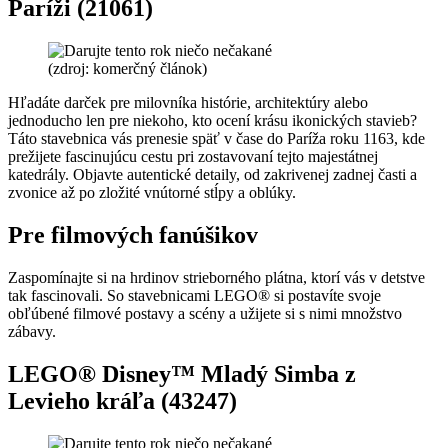
Paríži (21061)
(zdroj: komerčný článok)
Hľadáte darček pre milovníka histórie, architektúry alebo
jednoducho len pre niekoho, kto ocení krásu ikonických stavieb?
Táto stavebnica vás prenesie späť v čase do Paríža roku 1163, kde
prežijete fascinujúcu cestu pri zostavovaní tejto majestátnej
katedrály. Objavte autentické detaily, od zakrivenej zadnej časti a
zvonice až po zložité vnútorné stĺpy a oblúky.
Pre filmových fanúšikov
Zaspomínajte si na hrdinov strieborného plátna, ktorí vás v detstve
tak fascinovali. So stavebnicami LEGO® si postavíte svoje
obľúbené filmové postavy a scény a užijete si s nimi množstvo
zábavy.
LEGO® Disney™ Mladý Simba z
Levieho kráľa (43247)