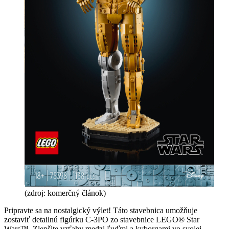
(zdroj: komerčný článok)
Pripravte sa na nostalgický výlet! Táto stavebnica umožňuje
zostaviť detailnú figúrku C-3PO zo stavebnice LEGO® Star
Wars™. Zlepšite vzťahy medzi ľuďmi a kyborgami vo svojej