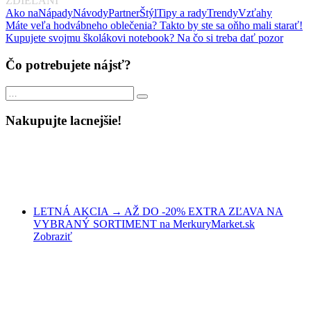
ZDIEĽANÍ
Ako na
Nápady
Návody
Partner
Štýl
Tipy a rady
Trendy
Vzťahy
Navigácia
Previous
Máte veľa hodvábneho oblečenia? Takto by ste sa oňho mali starať!
Post:
Next
Kupujete svojmu školákovi notebook? Na čo si treba dať pozor
v
Post:
článku
Čo potrebujete nájsť?
Search
Search
for:
Nakupujte lacnejšie!
LETNÁ AKCIA → AŽ DO -20% EXTRA ZĽAVA NA
VYBRANÝ SORTIMENT na MerkuryMarket.sk
Zobraziť