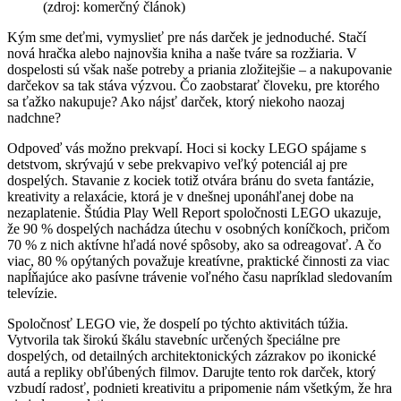
(zdroj: komerčný článok)
Kým sme deťmi, vymyslieť pre nás darček je jednoduché. Stačí
nová hračka alebo najnovšia kniha a naše tváre sa rozžiaria. V
dospelosti sú však naše potreby a priania zložitejšie – a nakupovanie
darčekov sa tak stáva výzvou. Čo zaobstarať človeku, pre ktorého
sa ťažko nakupuje? Ako nájsť darček, ktorý niekoho naozaj
nadchne?
Odpoveď vás možno prekvapí. Hoci si kocky LEGO spájame s
detstvom, skrývajú v sebe prekvapivo veľký potenciál aj pre
dospelých. Stavanie z kociek totiž otvára bránu do sveta fantázie,
kreativity a relaxácie, ktorá je v dnešnej uponáhľanej dobe na
nezaplatenie. Štúdia Play Well Report spoločnosti LEGO ukazuje,
že 90 % dospelých nachádza útechu v osobných koníčkoch, pričom
70 % z nich aktívne hľadá nové spôsoby, ako sa odreagovať. A čo
viac, 80 % opýtaných považuje kreatívne, praktické činnosti za viac
napĺňajúce ako pasívne trávenie voľného času napríklad sledovaním
televízie.
Spoločnosť LEGO vie, že dospelí po týchto aktivitách túžia.
Vytvorila tak širokú škálu stavebníc určených špeciálne pre
dospelých, od detailných architektonických zázrakov po ikonické
autá a repliky obľúbených filmov. Darujte tento rok darček, ktorý
vzbudí radosť, podnieti kreativitu a pripomenie nám všetkým, že hra