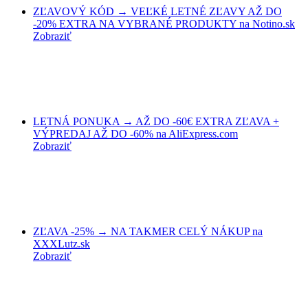
ZĽAVOVÝ KÓD → VEĽKÉ LETNÉ ZĽAVY AŽ DO
-20% EXTRA NA VYBRANÉ PRODUKTY na Notino.sk
Zobraziť
LETNÁ PONUKA → AŽ DO -60€ EXTRA ZĽAVA +
VÝPREDAJ AŽ DO -60% na AliExpress.com
Zobraziť
ZĽAVA -25% → NA TAKMER CELÝ NÁKUP na
XXXLutz.sk
Zobraziť