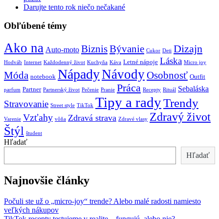
Darujte tento rok niečo nečakané
Obľúbené témy
Ako na
Biznis
Bývanie
Dizajn
Auto-moto
Cukor
Deti
Láska
Letné nápoje
Hodváb
Internet
Každodenný život
Kuchyňa
Káva
Micro joy
Nápady
Návody
Móda
Osobnosť
notebook
Outfit
Práca
Sebaláska
Partner
parfum
Partnerský život
Pečenie
Pranie
Recepty
Rituál
Tipy a rady
Trendy
Stravovanie
Street style
TikTok
Zdravý život
Vzťahy
Zdravá strava
Varenie
vôňa
Zdravé vlasy
Štýl
študent
Hľadať
Hľadať
Najnovšie články
Počuli ste už o „micro-joy“ trende? Alebo malé radosti namiesto
veľkých nákupov
TikTok recepty testujeme v realite – fungujú, alebo nie?