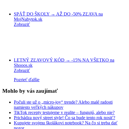
SPÄŤ DO ŠKOLY → AŽ DO -50% ZĽAVA na
MojNabytok.sk
Zobraziť
LETNÝ ZĽAVOVÝ KÓD → -15% NA VŠETKO na
Shooos.sk
Zobraziť
Pozrieť ďalšie
Mohlo by vás zaujímať
Počuli ste už o „micro-joy“ trende? Alebo malé radosti
namiesto veľkých nákupov
TikTok recepty testujeme v realite – fungujú, alebo nie?
Prichádza nový street style! Čo sa bude tento rok nosiť?
Kupujete svojmu školákovi notebook? Na čo si treba dať
pozor