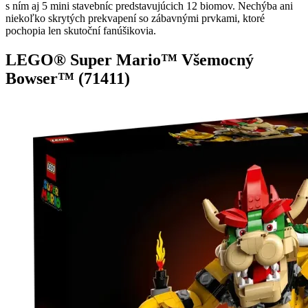
s ním aj 5 mini stavebníc predstavujúcich 12 biomov. Nechýba ani
niekoľko skrytých prekvapení so zábavnými prvkami, ktoré
pochopia len skutoční fanúšikovia.
LEGO® Super Mario™ Všemocný
Bowser™ (71411)