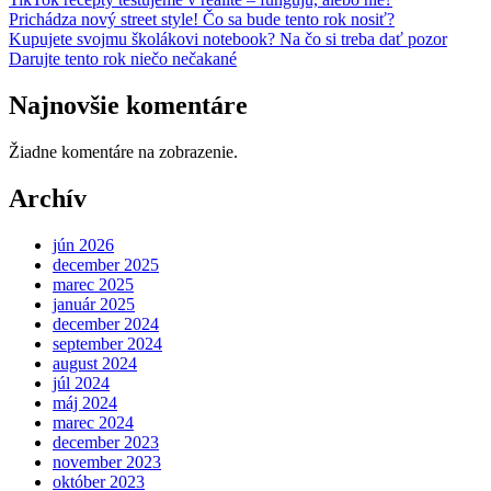
Prichádza nový street style! Čo sa bude tento rok nosiť?
Kupujete svojmu školákovi notebook? Na čo si treba dať pozor
Darujte tento rok niečo nečakané
Najnovšie komentáre
Žiadne komentáre na zobrazenie.
Archív
jún 2026
december 2025
marec 2025
január 2025
december 2024
september 2024
august 2024
júl 2024
máj 2024
marec 2024
december 2023
november 2023
október 2023