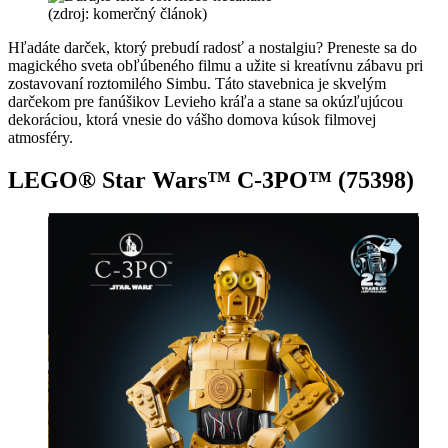
(zdroj: komerčný článok)
Hľadáte darček, ktorý prebudí radosť a nostalgiu? Preneste sa do
magického sveta obľúbeného filmu a užite si kreatívnu zábavu pri
zostavovaní roztomilého Simbu. Táto stavebnica je skvelým
darčekom pre fanúšikov Levieho kráľa a stane sa okúzľujúcou
dekoráciou, ktorá vnesie do vášho domova kúsok filmovej
atmosféry.
LEGO® Star Wars™ C-3PO™ (75398)