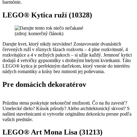
harmónie.
LEGO® Kytica ruží (10328)
(zdroj: komerčný článok)
Darujte kvet, ktorý nikdy nezvädne! Zostavovanie dvanástich
červených ruží v rôznych fázach rozkvetu – 4 plne rozkvitnuté, 4
rozkvitajúce a 4 v nežných pukoch – si užije každý. Jemnosť kytici
dodajú 4 vetvičky gypsomilky s drobnými bielymi kvietkami. Táto
LEGO® kytica je perfektným darčekom, ktorý vnesie do interiéru
nádych romantiky a krásy bez nutnosti jej polievania.
Pre domácich dekoratérov
Prázdna stena poskytuje nekonečné možnosti. Čo na ňu zavesiť?
Umelecké dielo? Kúsok prírody? Alebo architektonický skvost? S
našimi stavebnicami si vytvoríte originálnu dekoráciu presne podľa
vašich predstáv.
LEGO® Art Mona Lisa (31213)