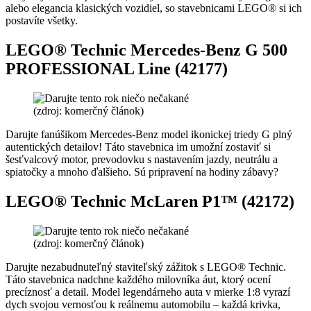
alebo elegancia klasických vozidiel, so stavebnicami LEGO® si ich
postavíte všetky.
LEGO® Technic Mercedes-Benz G 500
PROFESSIONAL Line (42177)
(zdroj: komerčný článok)
Darujte fanúšikom Mercedes-Benz model ikonickej triedy G plný
autentických detailov! Táto stavebnica im umožní zostaviť si
šesťvalcový motor, prevodovku s nastavením jazdy, neutrálu a
spiatočky a mnoho ďalšieho. Sú pripravení na hodiny zábavy?
LEGO® Technic McLaren P1™ (42172)
(zdroj: komerčný článok)
Darujte nezabudnuteľný staviteľský zážitok s LEGO® Technic.
Táto stavebnica nadchne každého milovníka áut, ktorý ocení
precíznosť a detail. Model legendárneho auta v mierke 1:8 vyrazí
dych svojou vernosťou k reálnemu automobilu – každá krivka,