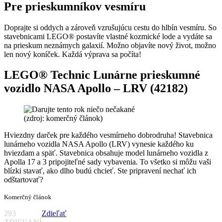
Pre prieskumníkov vesmíru
Doprajte si oddych a zároveň vzrušujúcu cestu do hlbín vesmíru. So
stavebnicami LEGO® postavíte vlastné kozmické lode a vydáte sa
na prieskum neznámych galaxií. Možno objavíte nový život, možno
len nový koníček. Každá výprava sa počíta!
LEGO® Technic Lunárne prieskumné
vozidlo NASA Apollo – LRV (42182)
(zdroj: komerčný článok)
Hviezdny darček pre každého vesmírneho dobrodruha! Stavebnica
lunárneho vozidla NASA Apollo (LRV) vynesie každého ku
hviezdam a späť. Stavebnica obsahuje model lunárneho vozidla z
Apolla 17 a 3 pripojiteľné sady vybavenia. To všetko si môžu vaši
blízki stavať, ako dlho budú chcieť. Ste pripravení nechať ich
odštartovať?
Komerčný článok
293
Zdieľať