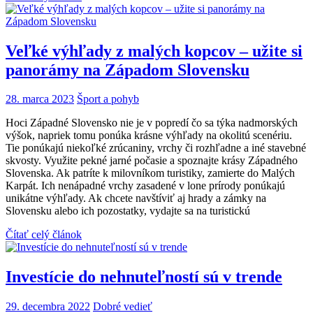
Veľké výhľady z malých kopcov – užite si
panorámy na Západom Slovensku
28. marca 2023
Šport a pohyb
Hoci Západné Slovensko nie je v popredí čo sa týka nadmorských
výšok, napriek tomu ponúka krásne výhľady na okolitú scenériu.
Tie ponúkajú niekoľké zrúcaniny, vrchy či rozhľadne a iné stavebné
skvosty. Využite pekné jarné počasie a spoznajte krásy Západného
Slovenska. Ak patríte k milovníkom turistiky, zamierte do Malých
Karpát. Ich nenápadné vrchy zasadené v lone prírody ponúkajú
unikátne výhľady. Ak chcete navštíviť aj hrady a zámky na
Slovensku alebo ich pozostatky, vydajte sa na turistickú
Čítať celý článok
Investície do nehnuteľností sú v trende
29. decembra 2022
Dobré vedieť