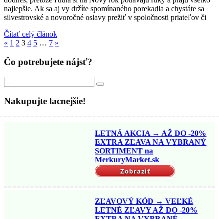
najlepšie. Ak sa aj vy držíte spomínaného porekadla a chystáte sa
silvestrovské a novoročné oslavy prežiť v spoločnosti priateľov či
Čítať celý článok
Previous
Next
«
1
2
3
4
5
…
7
»
Posts
Posts
Čo potrebujete nájsť?
Search
Search
for:
Nakupujte lacnejšie!
LETNÁ AKCIA → AŽ DO -20%
EXTRA ZĽAVA NA VYBRANÝ
SORTIMENT na
MerkuryMarket.sk
Zobraziť
ZĽAVOVÝ KÓD → VEĽKÉ
LETNÉ ZĽAVY AŽ DO -20%
EXTRA NA VYBRANÉ