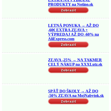
PRODUKTY na Notino.sk
Zobraziť
LETNÁ PONUKA → AŽ DO
-60€ EXTRA ZĽAVA +
VÝPREDAJ AŽ DO -60% na
AliExpress.com
Zobraziť
ZĽAVA -25% → NA TAKMER
CELÝ NÁKUP na XXXLutz.sk
Zobraziť
SPÄŤ DO ŠKOLY → AŽ DO
-50% ZĽAVA na MojNabytok.sk
Zobraziť