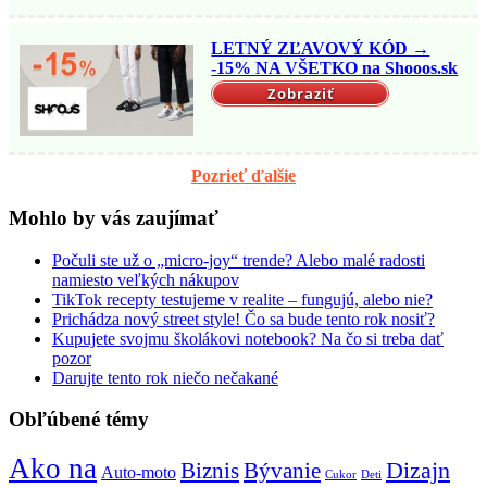
LETNÝ ZĽAVOVÝ KÓD →
-15% NA VŠETKO na Shooos.sk
Zobraziť
Pozrieť ďalšie
Mohlo by vás zaujímať
Počuli ste už o „micro-joy“ trende? Alebo malé radosti
namiesto veľkých nákupov
TikTok recepty testujeme v realite – fungujú, alebo nie?
Prichádza nový street style! Čo sa bude tento rok nosiť?
Kupujete svojmu školákovi notebook? Na čo si treba dať
pozor
Darujte tento rok niečo nečakané
Obľúbené témy
Ako na
Biznis
Bývanie
Dizajn
Auto-moto
Cukor
Deti