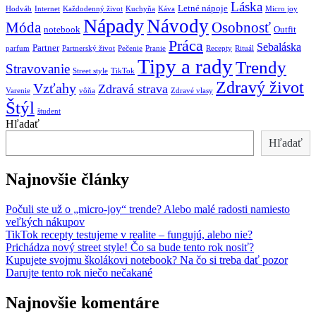
Láska
Letné nápoje
Hodváb
Internet
Každodenný život
Kuchyňa
Káva
Micro joy
Nápady
Návody
Móda
Osobnosť
notebook
Outfit
Práca
Sebaláska
Partner
parfum
Partnerský život
Pečenie
Pranie
Recepty
Rituál
Tipy a rady
Trendy
Stravovanie
Street style
TikTok
Zdravý život
Vzťahy
Zdravá strava
Varenie
vôňa
Zdravé vlasy
Štýl
študent
Hľadať
Hľadať
Najnovšie články
Počuli ste už o „micro-joy“ trende? Alebo malé radosti namiesto
veľkých nákupov
TikTok recepty testujeme v realite – fungujú, alebo nie?
Prichádza nový street style! Čo sa bude tento rok nosiť?
Kupujete svojmu školákovi notebook? Na čo si treba dať pozor
Darujte tento rok niečo nečakané
Najnovšie komentáre