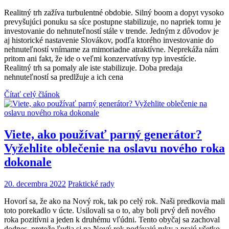
Realitný trh zažíva turbulentné obdobie. Silný boom a dopyt vysoko
prevyšujúci ponuku sa síce postupne stabilizuje, no napriek tomu je
investovanie do nehnuteľností stále v trende. Jedným z dôvodov je
aj historické nastavenie Slovákov, podľa ktorého investovanie do
nehnuteľností vnímame za mimoriadne atraktívne. Neprekáža nám
pritom ani fakt, že ide o veľmi konzervatívny typ investície.
Realitný trh sa pomaly ale iste stabilizuje. Doba predaja
nehnuteľností sa predlžuje a ich cena
Čítať celý článok
Viete, ako používať parný generátor?
Vyžehlite oblečenie na oslavu nového roka
dokonale
20. decembra 2022
Praktické rady
Hovorí sa, že ako na Nový rok, tak po celý rok. Naši predkovia mali
toto porekadlo v úcte. Usilovali sa o to, aby boli prvý deň nového
roka pozitívni a jeden k druhému vľúdni. Tento obyčaj sa zachoval
dodnes, pretože ľudia si na Nový rok podávajú ruky a prajú všetko