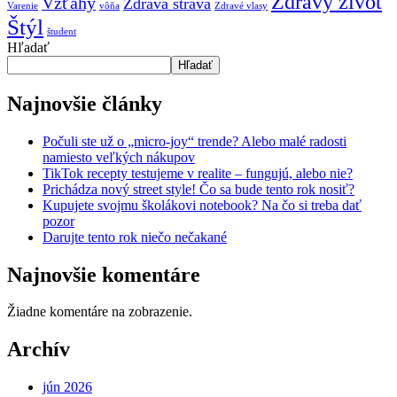
Zdravý život
Vzťahy
Zdravá strava
Varenie
vôňa
Zdravé vlasy
Štýl
študent
Hľadať
Hľadať
Najnovšie články
Počuli ste už o „micro-joy“ trende? Alebo malé radosti
namiesto veľkých nákupov
TikTok recepty testujeme v realite – fungujú, alebo nie?
Prichádza nový street style! Čo sa bude tento rok nosiť?
Kupujete svojmu školákovi notebook? Na čo si treba dať
pozor
Darujte tento rok niečo nečakané
Najnovšie komentáre
Žiadne komentáre na zobrazenie.
Archív
jún 2026