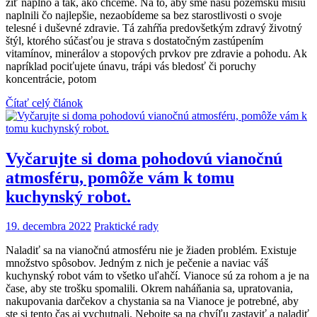
žiť naplno a tak, ako chceme. Na to, aby sme našu pozemskú misiu
naplnili čo najlepšie, nezaobídeme sa bez starostlivosti o svoje
telesné i duševné zdravie. Tá zahŕňa predovšetkým zdravý životný
štýl, ktorého súčasťou je strava s dostatočným zastúpením
vitamínov, minerálov a stopových prvkov pre zdravie a pohodu. Ak
napríklad pociťujete únavu, trápi vás bledosť či poruchy
koncentrácie, potom
Čítať celý článok
Vyčarujte si doma pohodovú vianočnú
atmosféru, pomôže vám k tomu
kuchynský robot.
19. decembra 2022
Praktické rady
Naladiť sa na vianočnú atmosféru nie je žiaden problém. Existuje
množstvo spôsobov. Jedným z nich je pečenie a naviac váš
kuchynský robot vám to všetko uľahčí. Vianoce sú za rohom a je na
čase, aby ste trošku spomalili. Okrem naháňania sa, upratovania,
nakupovania darčekov a chystania sa na Vianoce je potrebné, aby
ste si tento čas aj vychutnali. Nebojte sa na chvíľu zastaviť a naladiť