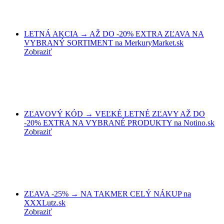
LETNÁ AKCIA → AŽ DO -20% EXTRA ZĽAVA NA
VYBRANÝ SORTIMENT na MerkuryMarket.sk
Zobraziť
ZĽAVOVÝ KÓD → VEĽKÉ LETNÉ ZĽAVY AŽ DO
-20% EXTRA NA VYBRANÉ PRODUKTY na Notino.sk
Zobraziť
ZĽAVA -25% → NA TAKMER CELÝ NÁKUP na
XXXLutz.sk
Zobraziť