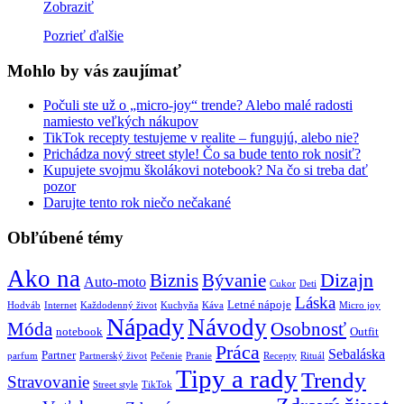
Zobraziť
Pozrieť ďalšie
Mohlo by vás zaujímať
Počuli ste už o „micro-joy“ trende? Alebo malé radosti
namiesto veľkých nákupov
TikTok recepty testujeme v realite – fungujú, alebo nie?
Prichádza nový street style! Čo sa bude tento rok nosiť?
Kupujete svojmu školákovi notebook? Na čo si treba dať
pozor
Darujte tento rok niečo nečakané
Obľúbené témy
Ako na
Biznis
Bývanie
Dizajn
Auto-moto
Cukor
Deti
Láska
Letné nápoje
Hodváb
Internet
Každodenný život
Kuchyňa
Káva
Micro joy
Nápady
Návody
Móda
Osobnosť
notebook
Outfit
Práca
Sebaláska
Partner
parfum
Partnerský život
Pečenie
Pranie
Recepty
Rituál
Tipy a rady
Trendy
Stravovanie
Street style
TikTok