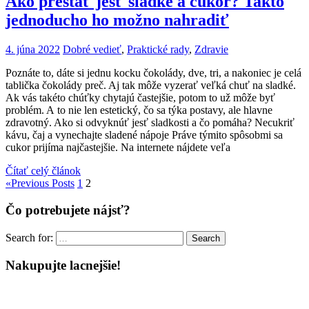
Ako prestať jesť sladké a cukor? Takto
jednoducho ho možno nahradiť
4. júna 2022
Dobré vedieť
,
Praktické rady
,
Zdravie
Poznáte to, dáte si jednu kocku čokolády, dve, tri, a nakoniec je celá
tablička čokolády preč. Aj tak môže vyzerať veľká chuť na sladké.
Ak vás takéto chúťky chytajú častejšie, potom to už môže byť
problém. A to nie len estetický, čo sa týka postavy, ale hlavne
zdravotný. Ako si odvyknúť jesť sladkosti a čo pomáha? Necukriť
kávu, čaj a vynechajte sladené nápoje Práve týmito spôsobmi sa
cukor prijíma najčastejšie. Na internete nájdete veľa
Čítať celý článok
«
Previous Posts
1
2
Čo potrebujete nájsť?
Search for:
Search
Nakupujte lacnejšie!