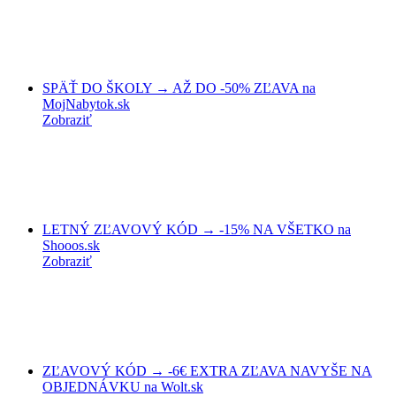
SPÄŤ DO ŠKOLY → AŽ DO -50% ZĽAVA na
MojNabytok.sk
Zobraziť
LETNÝ ZĽAVOVÝ KÓD → -15% NA VŠETKO na
Shooos.sk
Zobraziť
ZĽAVOVÝ KÓD → -6€ EXTRA ZĽAVA NAVYŠE NA
OBJEDNÁVKU na Wolt.sk