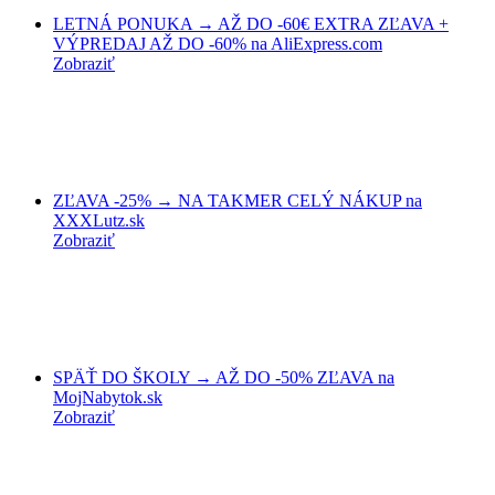
LETNÁ PONUKA → AŽ DO -60€ EXTRA ZĽAVA +
VÝPREDAJ AŽ DO -60% na AliExpress.com
Zobraziť
ZĽAVA -25% → NA TAKMER CELÝ NÁKUP na
XXXLutz.sk
Zobraziť
SPÄŤ DO ŠKOLY → AŽ DO -50% ZĽAVA na
MojNabytok.sk
Zobraziť