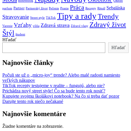
notebook
Outfit
Práca
Sebaláska
Partner
parfum
Partnerský život
Pečenie
Pranie
Recepty
Rituál
Tipy a rady
Trendy
Stravovanie
Street style
TikTok
Zdravý život
Vzťahy
Zdravá strava
Varenie
vôňa
Zdravé vlasy
Štýl
študent
Hľadať
Hľadať
Najnovšie články
Počuli ste už o „micro-joy“ trende? Alebo malé radosti namiesto
veľkých nákupov
TikTok recepty testujeme v realite – fungujú, alebo nie?
Prichádza nový street style! Čo sa bude tento rok nosiť?
Kupujete svojmu školákovi notebook? Na čo si treba dať pozor
Darujte tento rok niečo nečakané
Najnovšie komentáre
Žiadne komentáre na zobrazenie.