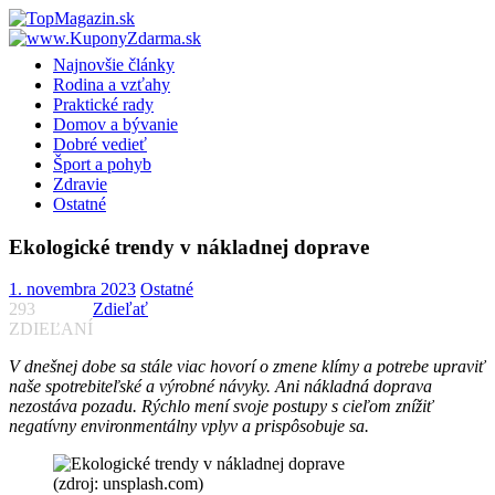
Skip
to
content
Najnovšie články
Rodina a vzťahy
Praktické rady
Domov a bývanie
Dobré vedieť
Šport a pohyb
Zdravie
Ostatné
Ekologické trendy v nákladnej doprave
1. novembra 2023
Ostatné
293
Zdieľať
ZDIEĽANÍ
V dnešnej dobe sa stále viac hovorí o zmene klímy a potrebe upraviť
naše spotrebiteľské a výrobné návyky. Ani nákladná doprava
nezostáva pozadu. Rýchlo mení svoje postupy s cieľom znížiť
negatívny environmentálny vplyv a prispôsobuje sa.
(zdroj: unsplash.com)