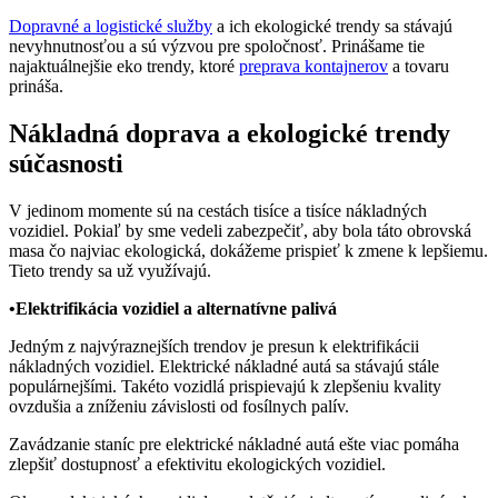
Dopravné a logistické služby
a ich ekologické trendy sa stávajú
nevyhnutnosťou a sú výzvou pre spoločnosť. Prinášame tie
najaktuálnejšie eko trendy, ktoré
preprava kontajnerov
a tovaru
prináša.
Nákladná doprava a ekologické trendy
súčasnosti
V jedinom momente sú na cestách tisíce a tisíce nákladných
vozidiel. Pokiaľ by sme vedeli zabezpečiť, aby bola táto obrovská
masa čo najviac ekologická, dokážeme prispieť k zmene k lepšiemu.
Tieto trendy sa už využívajú.
•Elektrifikácia vozidiel a alternatívne palivá
Jedným z najvýraznejších trendov je presun k elektrifikácii
nákladných vozidiel. Elektrické nákladné autá sa stávajú stále
populárnejšími. Takéto vozidlá prispievajú k zlepšeniu kvality
ovzdušia a zníženiu závislosti od fosílnych palív.
Zavádzanie staníc pre elektrické nákladné autá ešte viac pomáha
zlepšiť dostupnosť a efektivitu ekologických vozidiel.