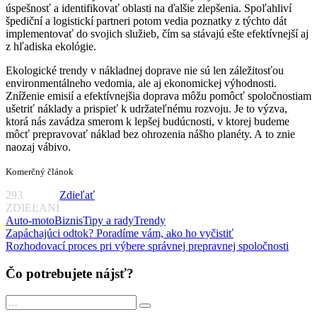
úspešnosť a identifikovať oblasti na ďalšie zlepšenia. Spoľahliví
špediční a logistickí partneri potom vedia poznatky z týchto dát
implementovať do svojich služieb, čím sa stávajú ešte efektívnejší aj
z hľadiska ekológie.
Ekologické trendy v nákladnej doprave nie sú len záležitosťou
environmentálneho vedomia, ale aj ekonomickej výhodnosti.
Zníženie emisií a efektívnejšia doprava môžu pomôcť spoločnostiam
ušetriť náklady a prispieť k udržateľnému rozvoju. Je to výzva,
ktorá nás zavádza smerom k lepšej budúcnosti, v ktorej budeme
môcť prepravovať náklad bez ohrozenia nášho planéty. A to znie
naozaj vábivo.
Komerčný článok
293
Zdieľať
ZDIEĽANÍ
Auto-moto
Biznis
Tipy a rady
Trendy
Navigácia
Previous
Zapáchajúci odtok? Poradíme vám, ako ho vyčistiť
Post:
Next
Rozhodovací proces pri výbere správnej prepravnej spoločnosti
v
Post:
článku
Čo potrebujete nájsť?
Search
Search
for: