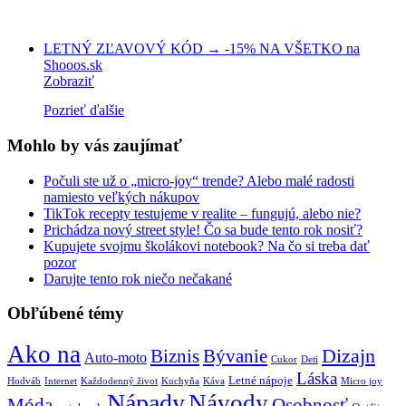
LETNÝ ZĽAVOVÝ KÓD → -15% NA VŠETKO na
Shooos.sk
Zobraziť
Pozrieť ďalšie
Mohlo by vás zaujímať
Počuli ste už o „micro-joy“ trende? Alebo malé radosti
namiesto veľkých nákupov
TikTok recepty testujeme v realite – fungujú, alebo nie?
Prichádza nový street style! Čo sa bude tento rok nosiť?
Kupujete svojmu školákovi notebook? Na čo si treba dať
pozor
Darujte tento rok niečo nečakané
Obľúbené témy
Ako na
Biznis
Bývanie
Dizajn
Auto-moto
Cukor
Deti
Láska
Letné nápoje
Hodváb
Internet
Každodenný život
Kuchyňa
Káva
Micro joy
Nápady
Návody
Móda
Osobnosť