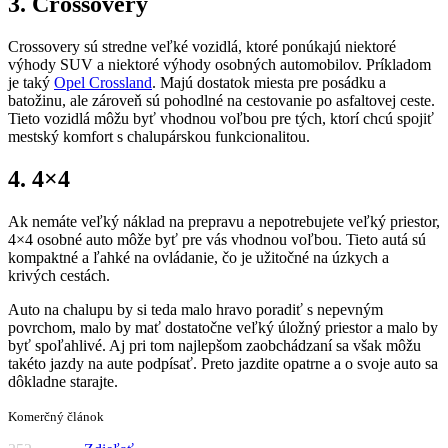
3. Crossovery
Crossovery sú stredne veľké vozidlá, ktoré ponúkajú niektoré
výhody SUV a niektoré výhody osobných automobilov. Príkladom
je taký
Opel Crossland
. Majú dostatok miesta pre posádku a
batožinu, ale zároveň sú pohodlné na cestovanie po asfaltovej ceste.
Tieto vozidlá môžu byť vhodnou voľbou pre tých, ktorí chcú spojiť
mestský komfort s chalupárskou funkcionalitou.
4. 4×4
Ak nemáte veľký náklad na prepravu a nepotrebujete veľký priestor,
4×4 osobné auto môže byť pre vás vhodnou voľbou. Tieto autá sú
kompaktné a ľahké na ovládanie, čo je užitočné na úzkych a
krivých cestách.
Auto na chalupu by si teda malo hravo poradiť s nepevným
povrchom, malo by mať dostatočne veľký úložný priestor a malo by
byť spoľahlivé. Aj pri tom najlepšom zaobchádzaní sa však môžu
takéto jazdy na aute podpísať. Preto jazdite opatrne a o svoje auto sa
dôkladne starajte.
Komerčný článok