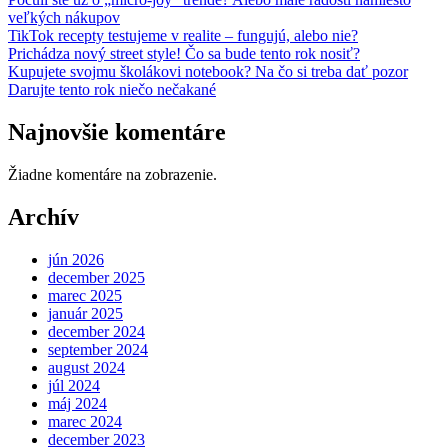
veľkých nákupov
TikTok recepty testujeme v realite – fungujú, alebo nie?
Prichádza nový street style! Čo sa bude tento rok nosiť?
Kupujete svojmu školákovi notebook? Na čo si treba dať pozor
Darujte tento rok niečo nečakané
Najnovšie komentáre
Žiadne komentáre na zobrazenie.
Archív
jún 2026
december 2025
marec 2025
január 2025
december 2024
september 2024
august 2024
júl 2024
máj 2024
marec 2024
december 2023