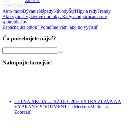
352
Zdieľať
ZDIEĽANÍ
Auto-moto
Bývanie
Nápady
Návody
Štýl
Tipy a rady
Trendy
Navigácia
Previous
Ako vybrať výživové doplnky: Rady a odporúčania pre
Post:
spotrebiteľov
v
Next
Zapáchajúci odtok? Poradíme vám, ako ho vyčistiť
článku
Post:
Čo potrebujete nájsť?
Search
Search
for:
Nakupujte lacnejšie!
LETNÁ AKCIA → AŽ DO -20% EXTRA ZĽAVA NA
VYBRANÝ SORTIMENT na MerkuryMarket.sk
Zobraziť