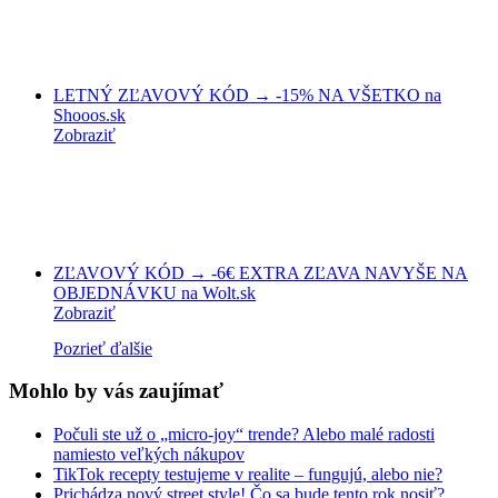
LETNÝ ZĽAVOVÝ KÓD → -15% NA VŠETKO na
Shooos.sk
Zobraziť
ZĽAVOVÝ KÓD → -6€ EXTRA ZĽAVA NAVYŠE NA
OBJEDNÁVKU na Wolt.sk
Zobraziť
Pozrieť ďalšie
Mohlo by vás zaujímať
Počuli ste už o „micro-joy“ trende? Alebo malé radosti
namiesto veľkých nákupov
TikTok recepty testujeme v realite – fungujú, alebo nie?
Prichádza nový street style! Čo sa bude tento rok nosiť?