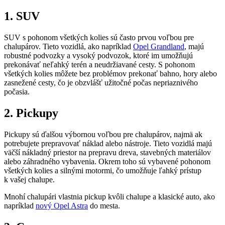
1. SUV
SUV s pohonom všetkých kolies sú často prvou voľbou pre
chalupárov. Tieto vozidlá, ako napríklad
Opel Grandland
, majú
robustné podvozky a vysoký podvozok, ktoré im umožňujú
prekonávať neľahký terén a neudržiavané cesty. S pohonom
všetkých kolies môžete bez problémov prekonať bahno, hory alebo
zasnežené cesty, čo je obzvlášť užitočné počas nepriaznivého
počasia.
2. Pickupy
Pickupy sú ďalšou výbornou voľbou pre chalupárov, najmä ak
potrebujete prepravovať náklad alebo nástroje. Tieto vozidlá majú
väčší nákladný priestor na prepravu dreva, stavebných materiálov
alebo záhradného vybavenia. Okrem toho sú vybavené pohonom
všetkých kolies a silnými motormi, čo umožňuje ľahký prístup
k vašej chalupe.
Mnohí chalupári vlastnia pickup kvôli chalupe a klasické auto, ako
napríklad
nový Opel Astra
do mesta.