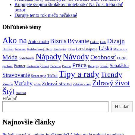
Kupujete svojmu školákovi notebook? Na čo si treba dať
pozor
Darujte tento rok niečo nečakané
Obľúbené témy
Ako na
Biznis
Bývanie
Dizajn
Auto-moto
Cukor
Deti
Láska
Letné nápoje
Hodváb
Internet
Každodenný život
Kuchyňa
Káva
Micro joy
Nápady
Návody
Móda
Osobnosť
notebook
Outfit
Práca
Sebaláska
Partner
parfum
Partnerský život
Pečenie
Pranie
Recepty
Rituál
Tipy a rady
Trendy
Stravovanie
Street style
TikTok
Zdravý život
Vzťahy
Zdravá strava
Varenie
vôňa
Zdravé vlasy
Štýl
študent
Hľadať
Hľadať
Najnovšie články
Počuli ste už o „micro-joy“ trende? Alebo malé radosti namiesto