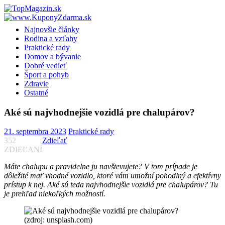
Skip
to
content
Najnovšie články
Rodina a vzťahy
Praktické rady
Domov a bývanie
Dobré vedieť
Šport a pohyb
Zdravie
Ostatné
Aké sú najvhodnejšie vozidlá pre chalupárov?
21. septembra 2023
Praktické rady
352
Zdieľať
ZDIEĽANÍ
Máte chalupu a pravidelne ju navštevujete? V tom prípade je
dôležité mať vhodné vozidlo, ktoré vám umožní pohodlný a efektívny
prístup k nej. Aké sú teda najvhodnejšie vozidlá pre chalupárov? Tu
je prehľad niekoľkých možností.
(zdroj: unsplash.com)