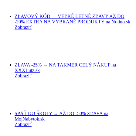
ZĽAVOVÝ KÓD → VEĽKÉ LETNÉ ZĽAVY AŽ DO
-20% EXTRA NA VYBRANÉ PRODUKTY na Notino.sk
Zobraziť
ZĽAVA -25% → NA TAKMER CELÝ NÁKUP na
XXXLutz.sk
Zobraziť
SPÄŤ DO ŠKOLY → AŽ DO -50% ZĽAVA na
MojNabytok.sk
Zobraziť