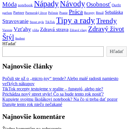
Nápady
Návody
Móda
Osobnosť
notebook
Outfit
Práca
Sebaláska
Partner
parfum
Partnerský život
Pečenie
Pranie
Recepty
Rituál
Tipy a rady
Trendy
Stravovanie
Street style
TikTok
Zdravý život
Vzťahy
Zdravá strava
Varenie
vôňa
Zdravé vlasy
Štýl
študent
Hľadať
Hľadať
Najnovšie články
Počuli ste už o „micro-joy“ trende? Alebo malé radosti namiesto
veľkých nákupov
TikTok recepty testujeme v realite – fungujú, alebo nie?
Prichádza nový street style! Čo sa bude tento rok nosiť?
Kupujete svojmu školákovi notebook? Na čo si treba dať pozor
Darujte tento rok niečo nečakané
Najnovšie komentáre
Žiadne komentáre na zobrazenie.