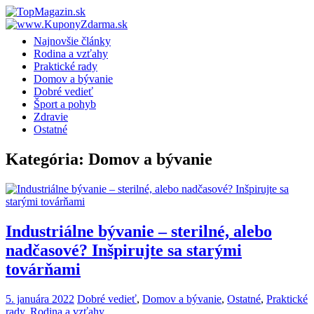
Skip
to
content
Najnovšie články
Rodina a vzťahy
Praktické rady
Domov a bývanie
Dobré vedieť
Šport a pohyb
Zdravie
Ostatné
Kategória:
Domov a bývanie
Industriálne bývanie – sterilné, alebo
nadčasové? Inšpirujte sa starými
továrňami
5. januára 2022
Dobré vedieť
,
Domov a bývanie
,
Ostatné
,
Praktické
rady
,
Rodina a vzťahy