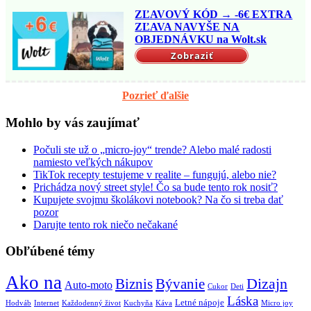
ZĽAVOVÝ KÓD → -6€ EXTRA
ZĽAVA NAVYŠE NA
OBJEDNÁVKU na Wolt.sk
Zobraziť
Pozrieť ďalšie
Mohlo by vás zaujímať
Počuli ste už o „micro-joy“ trende? Alebo malé radosti
namiesto veľkých nákupov
TikTok recepty testujeme v realite – fungujú, alebo nie?
Prichádza nový street style! Čo sa bude tento rok nosiť?
Kupujete svojmu školákovi notebook? Na čo si treba dať
pozor
Darujte tento rok niečo nečakané
Obľúbené témy
Ako na
Biznis
Bývanie
Dizajn
Auto-moto
Cukor
Deti
Láska
Letné nápoje
Hodváb
Internet
Každodenný život
Kuchyňa
Káva
Micro joy