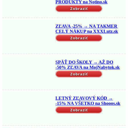
PRODUKTY na Notino.sk
Zobraziť
ZĽAVA -25% → NA TAKMER
CELÝ NÁKUP na XXXLutz.sk
Zobraziť
SPÄŤ DO ŠKOLY → AŽ DO
-50% ZĽAVA na MojNabytok.sk
Zobraziť
LETNÝ ZĽAVOVÝ KÓD →
-15% NA VŠETKO na Shooos.sk
Zobraziť