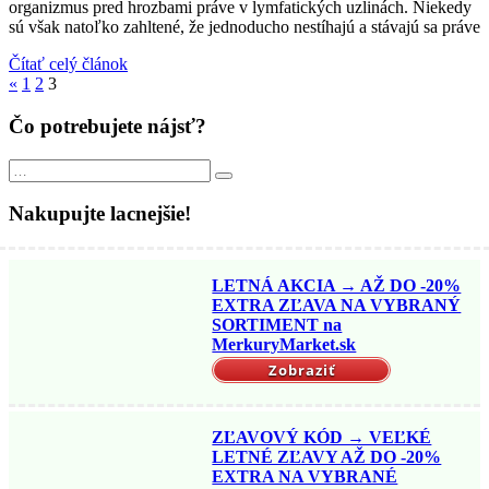
organizmus pred hrozbami práve v lymfatických uzlinách. Niekedy
sú však natoľko zahltené, že jednoducho nestíhajú a stávajú sa práve
Čítať celý článok
Previous
«
1
2
3
Posts
Čo potrebujete nájsť?
Search
Search
for:
Nakupujte lacnejšie!
LETNÁ AKCIA → AŽ DO -20%
EXTRA ZĽAVA NA VYBRANÝ
SORTIMENT na
MerkuryMarket.sk
Zobraziť
ZĽAVOVÝ KÓD → VEĽKÉ
LETNÉ ZĽAVY AŽ DO -20%
EXTRA NA VYBRANÉ