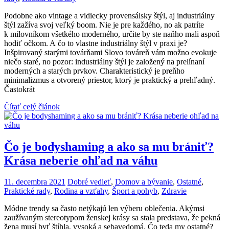
Podobne ako vintage a vidiecky provensálsky štýl, aj industriálny
štýl zažíva svoj veľký boom. Nie je pre každého, no ak patríte
k milovníkom všetkého moderného, určite by ste naňho mali aspoň
hodiť očkom. A čo to vlastne industriálny štýl v praxi je?
Inšpirovaný starými továrňami Slovo továreň vám možno evokuje
niečo staré, no pozor: industriálny štýl je založený na prelínaní
moderných a starých prvkov. Charakteristický je preňho
minimalizmus a otvorený priestor, ktorý je praktický a prehľadný.
Častokrát
Čítať celý článok
Čo je bodyshaming a ako sa mu brániť?
Krása neberie ohľad na váhu
11. decembra 2021
Dobré vedieť
,
Domov a bývanie
,
Ostatné
,
Praktické rady
,
Rodina a vzťahy
,
Šport a pohyb
,
Zdravie
Módne trendy sa často netýkajú len výberu oblečenia. Akýmsi
zaužívaným stereotypom ženskej krásy sa stala predstava, že pekná
žena musí byť štíhla, vysoká a sebavedomá. Čo teda my ostatné?