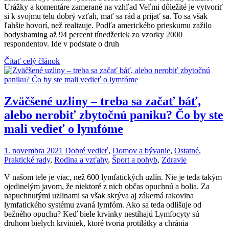
Urážky a komentáre zamerané na vzhľad Veľmi dôležité je vytvoriť
si k svojmu telu dobrý vzťah, mať sa rád a prijať sa. To sa však
ľahšie hovorí, než realizuje. Podľa amerického prieskumu zažilo
bodyshaming až 94 percent tínedžeriek zo vzorky 2000
respondentov. Ide v podstate o druh
Čítať celý článok
Zväčšené uzliny – treba sa začať báť,
alebo nerobiť zbytočnú paniku? Čo by ste
mali vedieť o lymfóme
1. novembra 2021
Dobré vedieť
,
Domov a bývanie
,
Ostatné
,
Praktické rady
,
Rodina a vzťahy
,
Šport a pohyb
,
Zdravie
V našom tele je viac, než 600 lymfatických uzlín. Nie je teda takým
ojedinelým javom, že niektoré z nich občas opuchnú a bolia. Za
napuchnutými uzlinami sa však skrýva aj zákerná rakovina
lymfatického systému zvaná lymfóm. Ako sa teda odlišuje od
bežného opuchu? Keď biele krvinky nestíhajú Lymfocyty sú
druhom bielych krviniek, ktoré tvoria protilátky a chránia