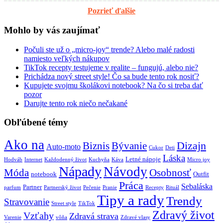
Pozrieť ďalšie
Mohlo by vás zaujímať
Počuli ste už o „micro-joy“ trende? Alebo malé radosti
namiesto veľkých nákupov
TikTok recepty testujeme v realite – fungujú, alebo nie?
Prichádza nový street style! Čo sa bude tento rok nosiť?
Kupujete svojmu školákovi notebook? Na čo si treba dať
pozor
Darujte tento rok niečo nečakané
Obľúbené témy
Ako na
Biznis
Bývanie
Dizajn
Auto-moto
Cukor
Deti
Láska
Letné nápoje
Hodváb
Internet
Každodenný život
Kuchyňa
Káva
Micro joy
Nápady
Návody
Móda
Osobnosť
notebook
Outfit
Práca
Sebaláska
Partner
parfum
Partnerský život
Pečenie
Pranie
Recepty
Rituál
Tipy a rady
Trendy
Stravovanie
Street style
TikTok
Zdravý život
Vzťahy
Zdravá strava
Varenie
vôňa
Zdravé vlasy