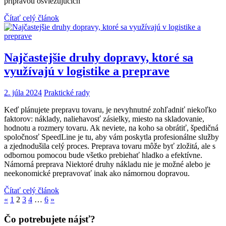
prípravou osviežujúcich
Čítať celý článok
Najčastejšie druhy dopravy, ktoré sa
využívajú v logistike a preprave
2. júla 2024
Praktické rady
Keď plánujete prepravu tovaru, je nevyhnutné zohľadniť niekoľko
faktorov: náklady, naliehavosť zásielky, miesto na skladovanie,
hodnotu a rozmery tovaru. Ak neviete, na koho sa obrátiť, špedičná
spoločnosť SpeedLine je tu, aby vám poskytla profesionálne služby
a zjednodušila celý proces. Preprava tovaru môže byť zložitá, ale s
odbornou pomocou bude všetko prebiehať hladko a efektívne.
Námorná preprava Niektoré druhy nákladu nie je možné alebo je
neekonomické prepravovať inak ako námornou dopravou.
Čítať celý článok
Previous
Next
«
1
2
3
4
…
6
»
Posts
Posts
Čo potrebujete nájsť?