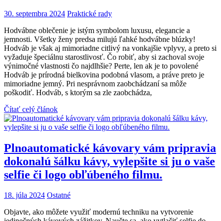
30. septembra 2024
Praktické rady
Hodvábne oblečenie je istým symbolom luxusu, elegancie a
jemnosti. Všetky ženy predsa milujú ľahké hodvábne blúzky!
Hodváb je však aj mimoriadne citlivý na vonkajšie vplyvy, a preto si
vyžaduje špeciálnu starostlivosť. Čo robiť, aby si zachoval svoje
výnimočné vlastnosti čo najdlhšie? Perte, len ak je to povolené
Hodváb je prírodná bielkovina podobná vlasom, a práve preto je
mimoriadne jemný. Pri nesprávnom zaobchádzaní sa môže
poškodiť. Hodváb, s ktorým sa zle zaobchádza,
Čítať celý článok
Plnoautomatické kávovary vám pripravia
dokonalú šálku kávy, vylepšite si ju o vaše
selfie či logo obľúbeného filmu.
18. júla 2024
Ostatné
Objavte, ako môžete využiť modernú techniku na vytvorenie
jedinečných kávových zážitkov. Naučte sa, ako vytlačiť selfie do