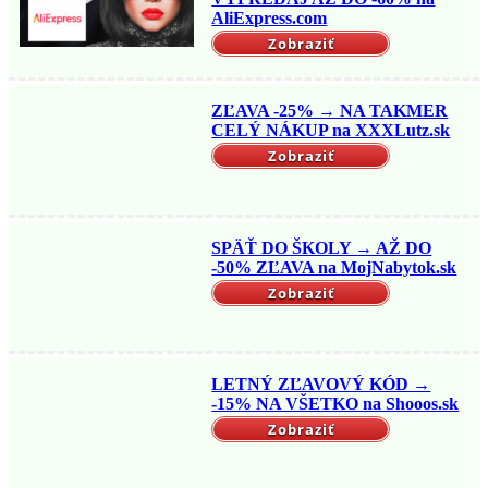
AliExpress.com
Zobraziť
ZĽAVA -25% → NA TAKMER
CELÝ NÁKUP na XXXLutz.sk
Zobraziť
SPÄŤ DO ŠKOLY → AŽ DO
-50% ZĽAVA na MojNabytok.sk
Zobraziť
LETNÝ ZĽAVOVÝ KÓD →
-15% NA VŠETKO na Shooos.sk
Zobraziť