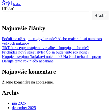
Štýl
študent
Hľadať
Hľadať
Najnovšie články
Počuli ste už o „micro-joy“ trende? Alebo malé radosti namiesto
veľkých nákupov
TikTok recepty testujeme v realite – fungujú, alebo nie?
Prichádza nový street style! Čo sa bude tento rok nosiť?
Kupujete svojmu školákovi notebook? Na čo si treba dať pozor
Darujte tento rok niečo nečakané
Najnovšie komentáre
Žiadne komentáre na zobrazenie.
Archív
jún 2026
december 2025