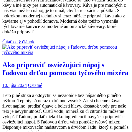
kávy a iné triky pre automatické kávovary. Káva je pre mnohých z
nás viac než len nápoj, je to rituál, chvíľa relaxácie a pôžitku. S
pokrokom modernej techniky si teraz môžete pripraviť kávu ako z
kaviarne aj v pohodlí domova. Moderná doba totižto vymenila
rýchlovarné kanvice za moderné automatické kávovary, ktoré
dokážu pripraviť
Čítať celý článok
Ako pripraviť osviežujúci nápoj s
ľadovou drťou pomocou tyčového mixéra
10. júla 2024
Ostatné
Leto plné slnka a oddychu sa nezaobíde bez nápaditého pitného
režimu. Teploty sú neraz extrémne vysoké. Ak si chceme užívať
život naplno, predísť únave a bolesti hlavy, dostatok vody pre naše
telo je nevyhnutnosť. Čistú vodu, minerálku či citronádu môžeme
vylepšiť ľadom, pridať niekoľko ingrediencií navyše a pripraviť si
osviežujúci nápoj. S ľadovou drťou vám pomôže tyčový mixér.
Disponuje mixovacím nadstavcom a drvičom ľadu, ktorý si poradí s