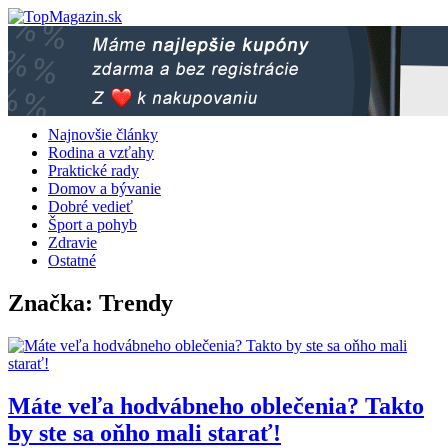
Skip
to
content
Najnovšie články
Rodina a vzťahy
Praktické rady
Domov a bývanie
Dobré vedieť
Šport a pohyb
Zdravie
Ostatné
Značka:
Trendy
Máte veľa hodvábneho oblečenia? Takto
by ste sa oňho mali starať!