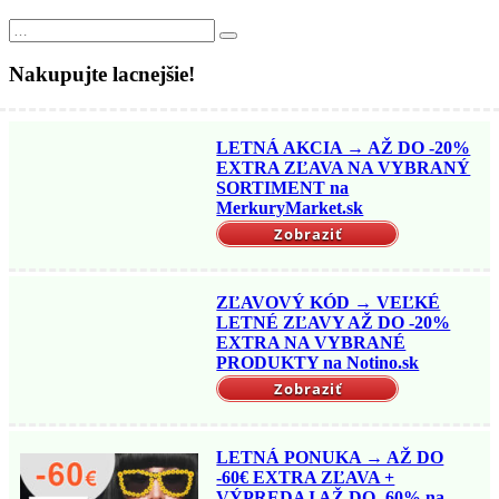
Search
Search
for:
Nakupujte lacnejšie!
LETNÁ AKCIA → AŽ DO -20%
EXTRA ZĽAVA NA VYBRANÝ
SORTIMENT na
MerkuryMarket.sk
Zobraziť
ZĽAVOVÝ KÓD → VEĽKÉ
LETNÉ ZĽAVY AŽ DO -20%
EXTRA NA VYBRANÉ
PRODUKTY na Notino.sk
Zobraziť
LETNÁ PONUKA → AŽ DO
-60€ EXTRA ZĽAVA +
VÝPREDAJ AŽ DO -60% na